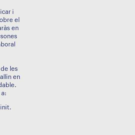
car i
sobre el
aràs en
ersones
aboral
 de les
llin en
dable.
 a:
init.