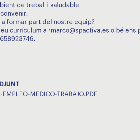
ient de treball i saludable
a convenir.
 a formar part del nostre equip?
 teu currículum a rmarco@spactiva.es o bé ens 
l 658923746.
ADJUNT
-EMPLEO-MEDICO-TRABAJO.PDF