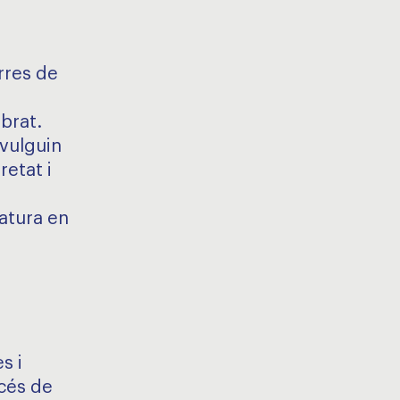
rres de
brat.
vulguin
etat i
iatura en
,
s i
océs de