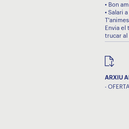
• Bon amb
• Salari 
T'animes
Envia el
trucar a
ARXIU 
-
OFERTA