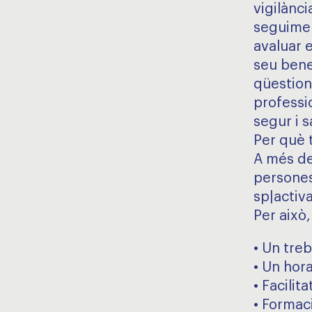
vigilànci
seguiment
avaluar e
seu bene
qüestions
professi
segur i s
Per què t
A més de 
persones
sp|activ
Per això,
• Un treb
• Un hora
• Facilita
• Formac