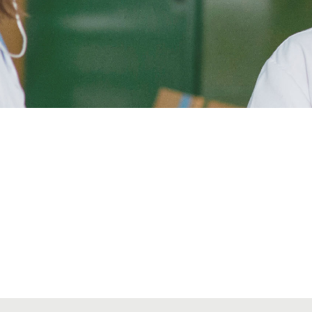
Alta seccions col·legials