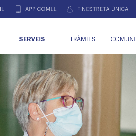
IL
APP COMLL
FINESTRETA ÚNICA
SERVEIS
TRÀMITS
COMUNI
ASSOCIACIONS
E
METGES 
DE PACIENTS DE LLEIDA
MENTS
SOCIET
MACIONS
PROFES
COL·LEG
BUTLLETÍ MÈDIC
ALERTES
A DE GOVERN
COMISSIÓ DEONTOLÒGICA
INFORMÀTICA I NOVES
FORMACIÓ
TALONARIS 
CARNET METGE
FARMACÈUTIQUES
TECNOLOGIES
COL·LEGIAT
Metges jubila
ials
Assistència sa
da
natura
BORSA DE FEINA
SERVEIS PER A LES
 VPC-R
FAMÍLIES I LA LLAR