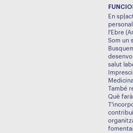
FUNCIO
En sp|ac
personal
l'Ebre (A
Som un s
Busquem 
desenvol
salut lab
Imprescin
Medicina 
També re
Què farà
T'incorpo
contribui
organitza
fomentan