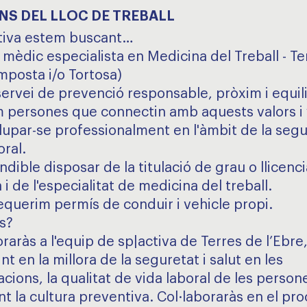
NS DEL LLOC DE TREBALL
tiva estem buscant…
 mèdic especialista en Medicina del Treball - Te
mposta i/o Tortosa)
ervei de prevenció responsable, pròxim i equili
persones que connectin amb aquests valors i 
upar-se professionalment en l'àmbit de la segur
oral.
dible disposar de la titulació de grau o llicenc
i de l'especialitat de medicina del treball.
querim permís de conduir i vehicle propi.
s?
raràs a l'equip de sp|activa de Terres de l’Ebre
nt en la millora de la seguretat i salut en les
cions, la qualitat de vida laboral de les persone
t la cultura preventiva. Col·laboraràs en el pr