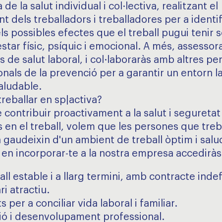
a de la salut individual i col·lectiva, realitzant el
 dels treballadors i treballadores per a identifi
ls possibles efectes que el treball pugui tenir 
star físic, psíquic i emocional. A més, assessor
 de salut laboral, i col·laboraràs amb altres p
onals de la prevenció per a garantir un entorn l
aludable.
reballar en sp|activa?
contribuir proactivament a la salut i seguretat
 en el treball, volem que les persones que treba
a gaudeixin d'un ambient de treball òptim i salu
 en incorporar-te a la nostra empresa accediràs
all estable i a llarg termini, amb contracte indef
ri atractiu.
ts per a conciliar vida laboral i familiar.
ió i desenvolupament professional.