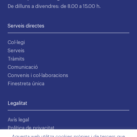
De dilluns a divendres: de 8.00 a 15.00 h.
Serveis directes
Col·legi
Serveis
Tràmits
Comunicació
Convenis i col·laboracions
Finestreta única
Legalitat
Avís legal
Política de privacitat
Condicions d'ús
Aquesta web utilitza cookies pròpies i de tercers que