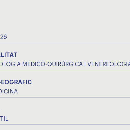
026
LITAT
LOGIA MÈDICO-QUIRÚRGICA I VENEREOLOGI
GEOGRÀFIC
DICINA
A
TIL