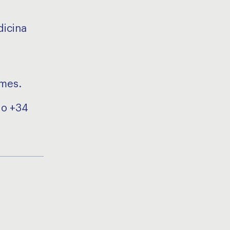
dicina
 mes.
 o +34