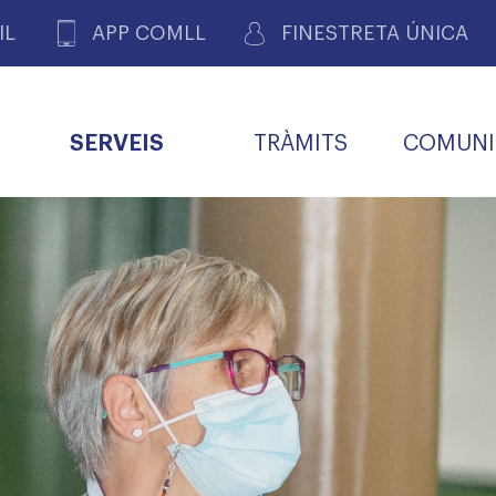
IL
APP COMLL
FINESTRETA ÚNICA
SERVEIS
TRÀMITS
COMUNI
ASSOCIACIONS
E
METGES 
DE PACIENTS DE LLEIDA
MENTS
SOCIET
MACIONS
PROFES
COL·LEG
BUTLLETÍ MÈDIC
ALERTES
A DE GOVERN
COMISSIÓ DEONTOLÒGICA
INFORMÀTICA I NOVES
FORMACIÓ
TALONARIS 
CARNET METGE
FARMACÈUTIQUES
TECNOLOGIES
COL·LEGIAT
Metges jubila
ials
Assistència sa
da
natura
BORSA DE FEINA
SERVEIS PER A LES
 VPC-R
FAMÍLIES I LA LLAR