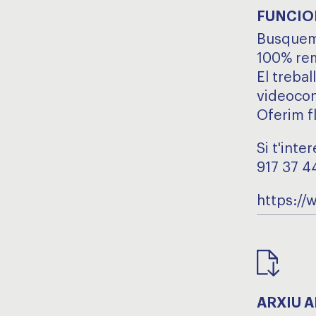
FUNCIO
Busquem 
100% re
El trebal
videocon
Oferim f
Si t'int
917 37 4
https://
ARXIU 