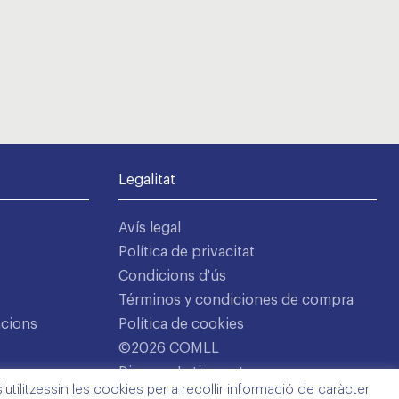
Legalitat
Avís legal
Política de privacitat
Condicions d'ús
Términos y condiciones de compra
acions
Política de cookies
©2026 COMLL
Disseny: Latipo.cat
utilitzessin les cookies per a recollir informació de caràcter