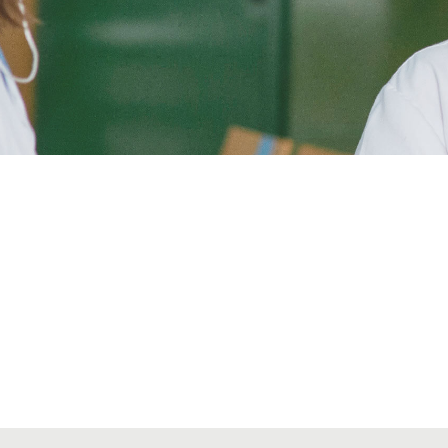
Alta seccions col·legials