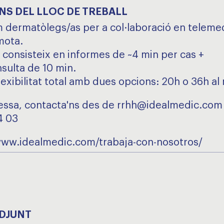
NS DEL LLOC DE TREBALL
dermatòlegs/as per a col·laboració en teleme
mota.
l consisteix en informes de ~4 min per cas +
sulta de 10 min.
lexibilitat total amb dues opcions: 20h o 36h al
eressa, contacta'ns des de rrhh@idealmedic.com
4 03
www.idealmedic.com/trabaja-con-nosotros/
ADJUNT