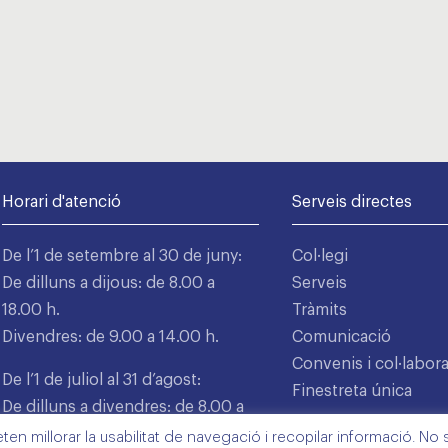
Horari d'atenció
Serveis directes
De l’1 de setembre al 30 de juny:
Col·legi
De dilluns a dijous: de 8.00 a
Serveis
18.00 h.
Tràmits
Divendres: de 9.00 a 14.00 h.
Comunicació
Convenis i col·labor
De l’1 de juliol al 31 d’agost:
Finestreta única
De dilluns a divendres: de 8.00 a
15.00 h.
n millorar la usabilitat de navegació i recopilar informació. No s'