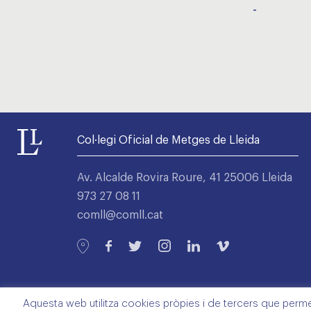
-
Col·legi Oficial de Metges de Lleida
Av. Alcalde Rovira Roure, 41 25006 Lleida
973 27 08 11
comll@comll.cat
Aquesta web utilitza cookies pròpies i de tercers que permete