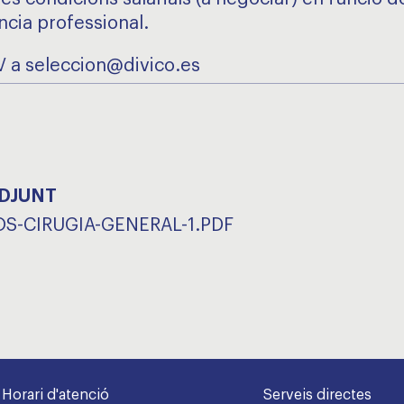
ncia professional.
V a seleccion@divico.es
ADJUNT
S-CIRUGIA-GENERAL-1.PDF
Horari d'atenció
Serveis directes