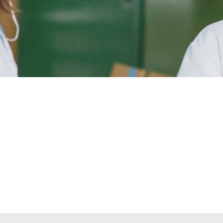
Alta seccions col·legials