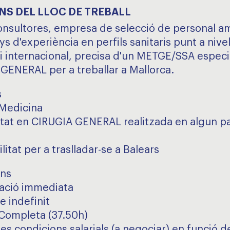
NS DEL LLOC DE TREBALL
onsultores, empresa de selecció de personal 
s d'experiència en perfils sanitaris punt a nivel
 i internacional, precisa d'un METGE/SSA especi
GENERAL per a treballar a Mallorca.
s
Medicina
itat en CIRUGIA GENERAL realitzada en algun pa
litat per a traslladar-se a Balears
ons
ació immediata
e indefinit
Completa (37.50h)
es condicions salarials (a negociar) en funció d