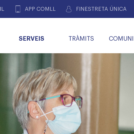
IL
APP COMLL
FINESTRETA ÚNICA
SERVEIS
TRÀMITS
COMUNI
ASSOCIACIONS
E
METGES 
DE PACIENTS DE LLEIDA
MENTS
SOCIET
MACIONS
PROFES
COL·LEG
BUTLLETÍ MÈDIC
ALERTES
A DE GOVERN
COMISSIÓ DEONTOLÒGICA
INFORMÀTICA I NOVES
FORMACIÓ
TALONARIS 
CARNET METGE
FARMACÈUTIQUES
TECNOLOGIES
COL·LEGIAT
Metges jubila
ials
Assistència sa
da
natura
BORSA DE FEINA
SERVEIS PER A LES
 VPC-R
FAMÍLIES I LA LLAR