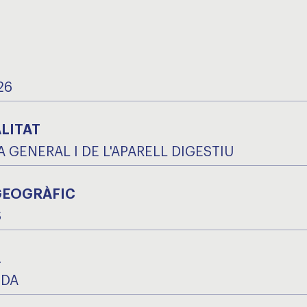
26
LITAT
A GENERAL I DE L'APARELL DIGESTIU
GEOGRÀFIC
S
A
IDA