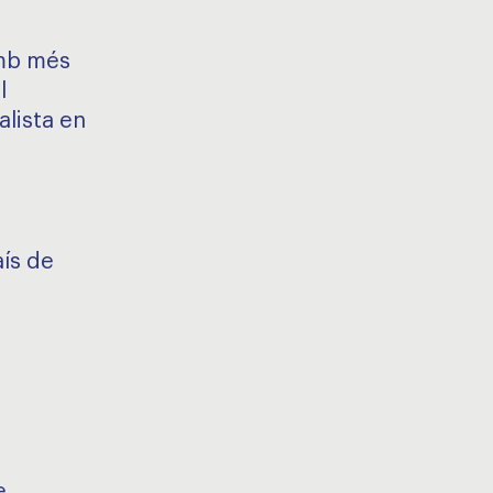
amb més
l
alista en
ís de
e