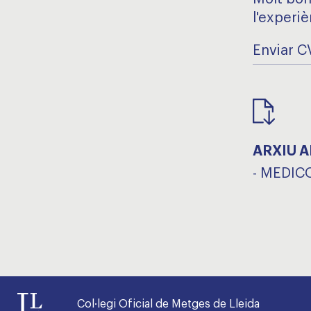
l'experiè
Enviar C
ARXIU 
-
MEDICO
Col·legi Oficial de Metges de Lleida