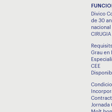
FUNCIO
Divico C
de 30 any
nacional
CIRUGIA 
Requisit
Grau en 
Especial
CEE
Disponibi
Condici
Incorpor
Contract
Jornada 
Molt bon