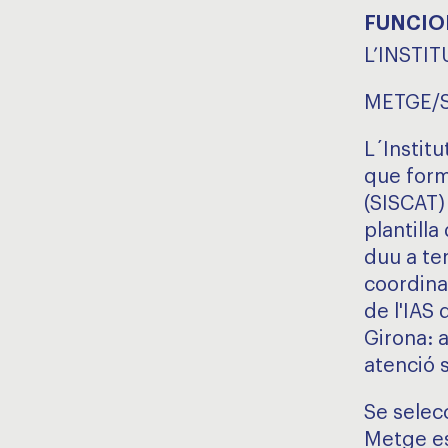
FUNCIO
L’INSTIT
METGE/S
L´Institu
que forma
(SISCAT)
plantilla
duu a te
coordinad
de l'IAS 
Girona: a
atenció s
Se selec
Metge es