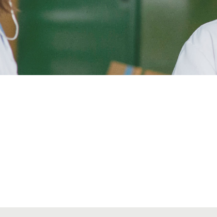
Alta seccions col·legials