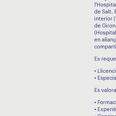
l'Hospita
de Salt. 
interior 
de Girona
(Hospital
en alian
comparti
Es reque
• Llicen
• Especia
Es valora
• Formac
• Experiè