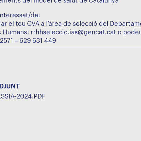
ements del model de salut de Catalunya
interessat/da:
iar el teu CVA a l’àrea de selecció del Departa
 Humans: rrhhseleccio.ias@gencat.cat o podeu
82571 – 629 631 449
ADJUNT
SSIA-2024.PDF