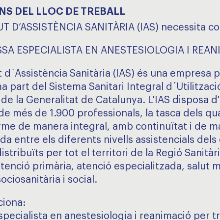
NS DEL LLOC DE TREBALL
UT D’ASSISTÈNCIA SANITÀRIA (IAS) necessita co
SA ESPECIALISTA EN ANESTESIOLOGIA I REAN
t d´Assistència Sanitària (IAS) és una empresa 
 part del Sistema Sanitari Integral d´Utilitzaci
 de la Generalitat de Catalunya. L'IAS disposa d
 de més de 1.900 professionals, la tasca dels qu
rme de manera integral, amb continuïtat i de 
a entre els diferents nivells assistencials dels
distribuïts per tot el territori de la Regió Sanitàr
tenció primària, atenció especialitzada, salut m
ociosanitària i social.
ciona:
pecialista en anestesiologia i reanimació per tr