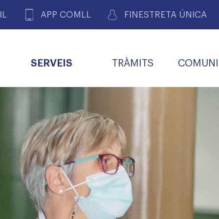
IL
APP COMLL
FINESTRETA ÚNICA
SERVEIS
TRÀMITS
COMUNI
ASSOCIACIONS
E
METGES 
DE PACIENTS DE LLEIDA
MENTS
SOCIET
MACIONS
PROFES
COL·LEG
BUTLLETÍ MÈDIC
ALERTES
A DE GOVERN
COMISSIÓ DEONTOLÒGICA
INFORMÀTICA I NOVES
FORMACIÓ
TALONARIS 
CARNET METGE
FARMACÈUTIQUES
TECNOLOGIES
COL·LEGIAT
Metges jubila
ials
Assistència sa
da
natura
BORSA DE FEINA
SERVEIS PER A LES
 VPC-R
FAMÍLIES I LA LLAR