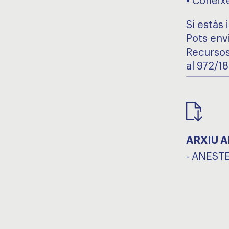
• Coneix
Si estàs 
Pots env
Recursos
al 972/1
ARXIU 
-
ANESTE