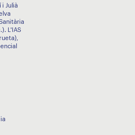
i Julià
elva
Sanitària
). L'IAS
rueta),
encial
ia