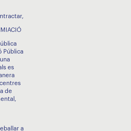
ntractar,
IMIACIÓ
pública
ó Pública
'una
als es
manera
 centres
ia de
ental,
eballar a