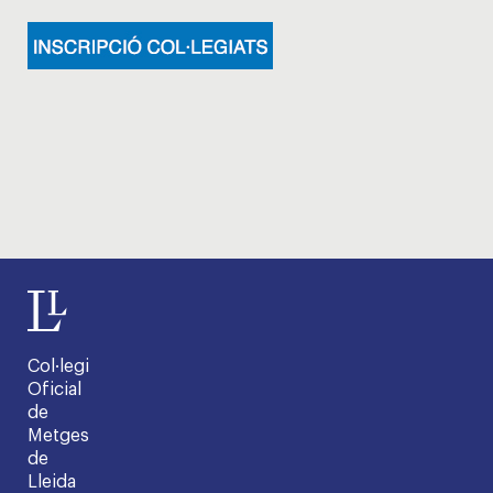
Col·legi
Oficial
de
Metges
de
Lleida