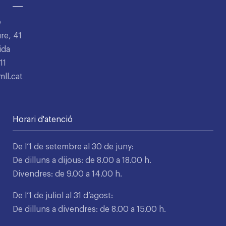
e
re, 41
ida
11
ll.cat
Horari d'atenció
De l’1 de setembre al 30 de juny:
De dilluns a dijous: de 8.00 a 18.00 h.
Divendres: de 9.00 a 14.00 h.
De l’1 de juliol al 31 d’agost:
De dilluns a divendres: de 8.00 a 15.00 h.