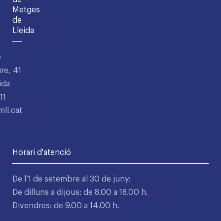
Metges
de
Lleida
e
re, 41
ida
11
ll.cat
Horari d'atenció
De l’1 de setembre al 30 de juny:
De dilluns a dijous: de 8.00 a 18.00 h.
Divendres: de 9.00 a 14.00 h.