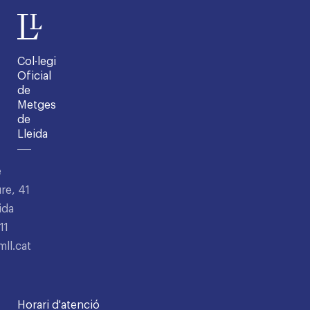
Col·legi
Oficial
de
Metges
de
Lleida
e
re, 41
ida
11
ll.cat
Horari d'atenció