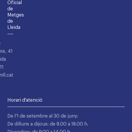
Oficial
de
Metges
de
Lleida
e
re, 41
ida
11
ll.cat
Horari d'atenció
De l’1 de setembre al 30 de juny:
De dilluns a dijous: de 8.00 a 18.00 h.