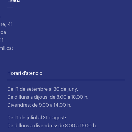
Lleida
e
re, 41
ida
11
ll.cat
Horari d'atenció
De l’1 de setembre al 30 de juny:
De dilluns a dijous: de 8.00 a 18.00 h.
Divendres: de 9.00 a 14.00 h.
De l’1 de juliol al 31 d’agost:
De dilluns a divendres: de 8.00 a 15.00 h.