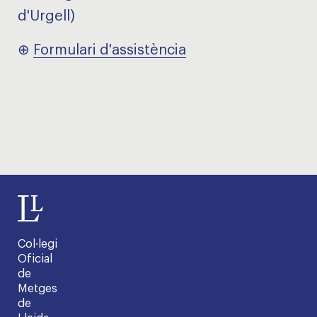
d'Urgell)
⊕
Formulari d'assistència
Col·legi
Oficial
de
Metges
de