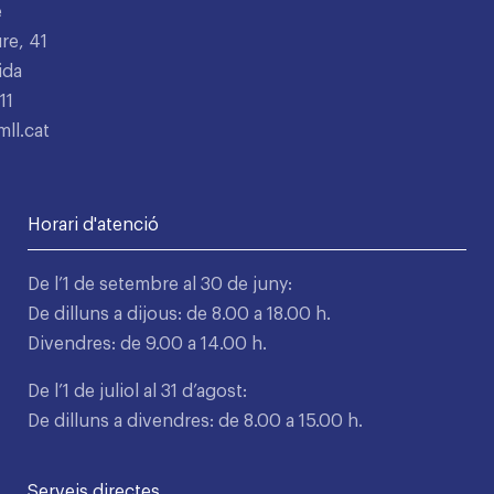
e
re, 41
ida
11
ll.cat
Horari d'atenció
De l’1 de setembre al 30 de juny:
De dilluns a dijous: de 8.00 a 18.00 h.
Divendres: de 9.00 a 14.00 h.
De l’1 de juliol al 31 d’agost:
De dilluns a divendres: de 8.00 a 15.00 h.
Serveis directes