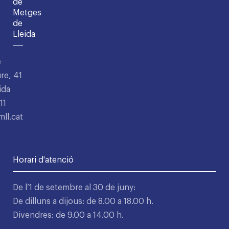
de
Metges
de
Lleida
e
re, 41
ida
11
ll.cat
Horari d'atenció
De l’1 de setembre al 30 de juny:
De dilluns a dijous: de 8.00 a 18.00 h.
Divendres: de 9.00 a 14.00 h.