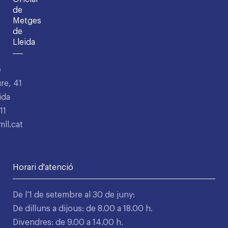
de
Metges
de
Lleida
e
re, 41
ida
11
ll.cat
Horari d'atenció
De l’1 de setembre al 30 de juny:
De dilluns a dijous: de 8.00 a 18.00 h.
Divendres: de 9.00 a 14.00 h.