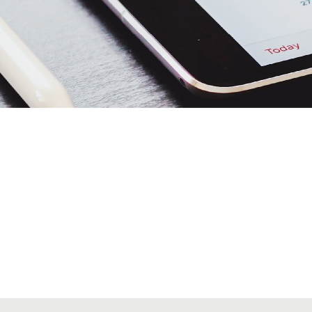
Alta seccions col·legials