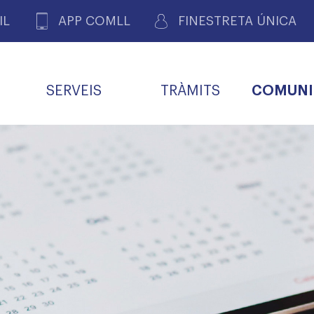
IL
APP COMLL
FINESTRETA ÚNICA
SERVEIS
TRÀMITS
COMUNI
ASSOCIACIONS
E
METGES 
DE PACIENTS DE LLEIDA
MENTS
SOCIET
MACIONS
PROFES
COL·LEG
BUTLLETÍ MÈDIC
ALERTES
A DE GOVERN
COMISSIÓ DEONTOLÒGICA
INFORMÀTICA I NOVES
FORMACIÓ
TALONARIS 
CARNET METGE
FARMACÈUTIQUES
TECNOLOGIES
COL·LEGIAT
Metges jubila
ials
Assistència sa
da
natura
BORSA DE FEINA
SERVEIS PER A LES
 VPC-R
FAMÍLIES I LA LLAR