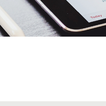
Alta seccions col·legials