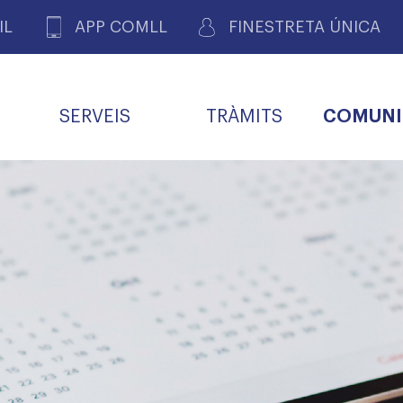
IL
APP COMLL
FINESTRETA ÚNICA
SERVEIS
TRÀMITS
COMUNI
ASSOCIACIONS
E
METGES 
DE PACIENTS DE LLEIDA
MENTS
SOCIET
MACIONS
PROFES
COL·LEG
BUTLLETÍ MÈDIC
ALERTES
A DE GOVERN
COMISSIÓ DEONTOLÒGICA
INFORMÀTICA I NOVES
FORMACIÓ
TALONARIS 
CARNET METGE
FARMACÈUTIQUES
TECNOLOGIES
COL·LEGIAT
Metges jubila
ials
Assistència sa
da
natura
BORSA DE FEINA
SERVEIS PER A LES
 VPC-R
FAMÍLIES I LA LLAR