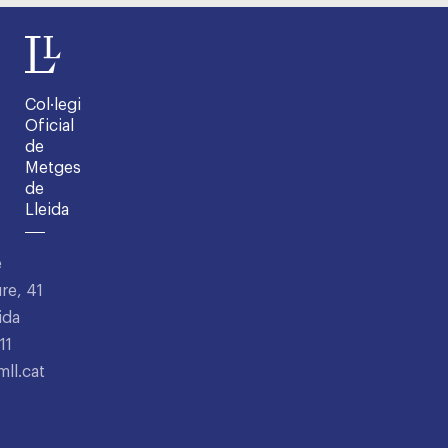
Col·legi
Oficial
de
Metges
de
Lleida
e
re, 41
ida
11
ll.cat