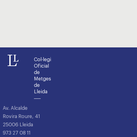
Col·legi
Oficial
de
Metges
de
Lleida
Av. Alcalde
Rovira Roure, 41
25006 Lleida
973 27 08 11