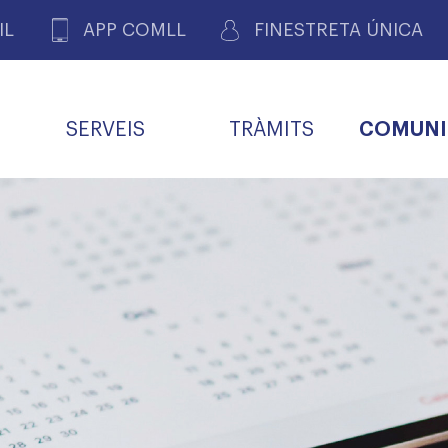
IL
APP COMLL
FINESTRETA ÚNICA
SERVEIS
TRÀMITS
COMUNI
ASSOCIACIONS
E
METGES 
DE PACIENTS DE LLEIDA
MENTS
SOCIET
MACIONS
PROFES
COL·LEG
BUTLLETÍ MÈDIC
ALERTES
A DE GOVERN
COMISSIÓ DEONTOLÒGICA
INFORMÀTICA I NOVES
FORMACIÓ
TALONARIS 
CARNET METGE
FARMACÈUTIQUES
TECNOLOGIES
COL·LEGIAT
Metges jubila
ials
Assistència sa
da
natura
BORSA DE FEINA
SERVEIS PER A LES
 VPC-R
FAMÍLIES I LA LLAR