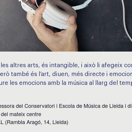
es altres arts, és intangible, i això li afegeix c
 Però també és l’art, diuen, més directe i emocio
ure les emocions amb la música al llarg del tem
fessora del Conservatori i Escola de Música de Lleida i d
 del mateix centre
 (Rambla Aragó, 14, Lleida)