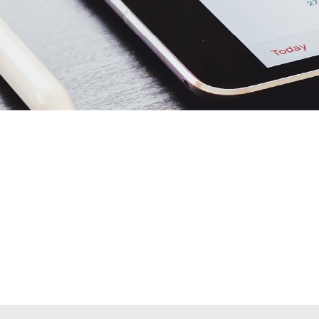
Alta seccions col·legials