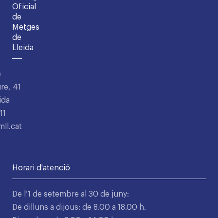
Oficial
de
Metges
de
Lleida
e
re, 41
ida
11
ll.cat
Horari d'atenció
De l’1 de setembre al 30 de juny:
De dilluns a dijous: de 8.00 a 18.00 h.