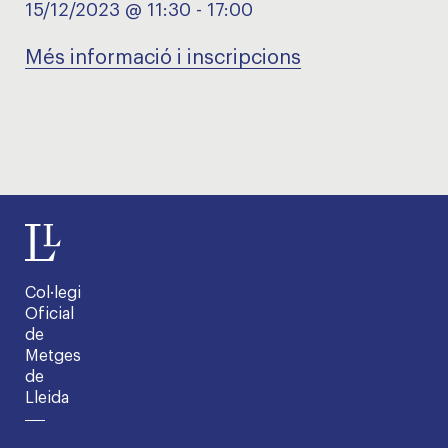
15/12/2023 @ 11:30
-
17:00
Més informació i inscripcions
Col·legi
Oficial
de
Metges
de
Lleida