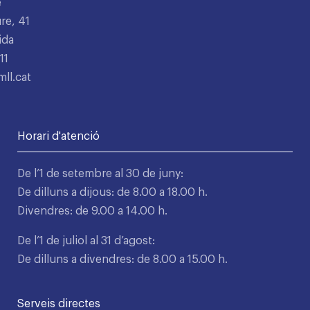
e
re, 41
ida
11
ll.cat
Horari d'atenció
De l’1 de setembre al 30 de juny:
De dilluns a dijous: de 8.00 a 18.00 h.
Divendres: de 9.00 a 14.00 h.
De l’1 de juliol al 31 d’agost:
De dilluns a divendres: de 8.00 a 15.00 h.
Serveis directes