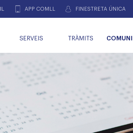
IL
APP COMLL
FINESTRETA ÚNICA
SERVEIS
TRÀMITS
COMUNI
ASSOCIACIONS
E
METGES 
DE PACIENTS DE LLEIDA
MENTS
SOCIET
MACIONS
PROFES
COL·LEG
BUTLLETÍ MÈDIC
ALERTES
A DE GOVERN
COMISSIÓ DEONTOLÒGICA
INFORMÀTICA I NOVES
FORMACIÓ
TALONARIS 
CARNET METGE
FARMACÈUTIQUES
TECNOLOGIES
COL·LEGIAT
Metges jubila
ials
Assistència sa
da
natura
BORSA DE FEINA
SERVEIS PER A LES
 VPC-R
FAMÍLIES I LA LLAR