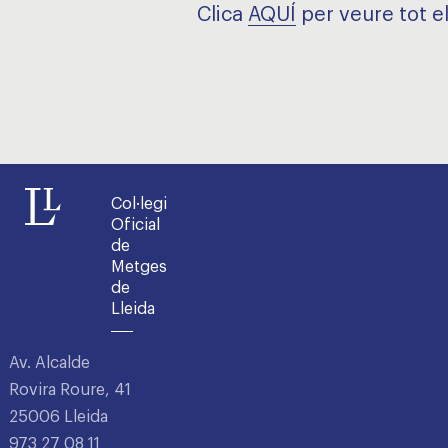
Clica
AQUÍ
per veure tot el
Col·legi
Oficial
de
Metges
de
Lleida
Av. Alcalde
Rovira Roure, 41
25006 Lleida
973 27 08 11