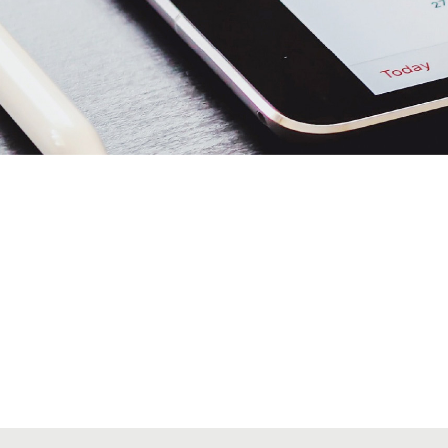
Alta seccions col·legials