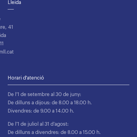
Lleida
e
re, 41
ida
11
ll.cat
Horari d'atenció
De l’1 de setembre al 30 de juny:
De dilluns a dijous: de 8.00 a 18.00 h.
Divendres: de 9.00 a 14.00 h.
De l’1 de juliol al 31 d’agost:
De dilluns a divendres: de 8.00 a 15.00 h.