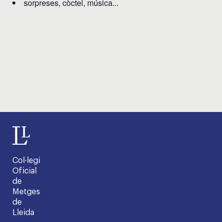
sorpreses, còctel, música...
Col·legi
Oficial
de
Metges
de
Lleida