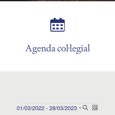
Agenda col·legial
Esdeveniments
01/03/2022
 - 
28/03/2023
Navegació
Navega
Cerca
Llista
Selecciona