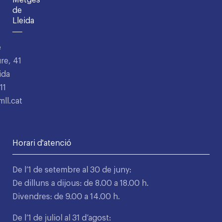
Metges
de
Lleida
e
re, 41
ida
11
ll.cat
Horari d'atenció
De l’1 de setembre al 30 de juny:
De dilluns a dijous: de 8.00 a 18.00 h.
Divendres: de 9.00 a 14.00 h.
De l’1 de juliol al 31 d’agost: