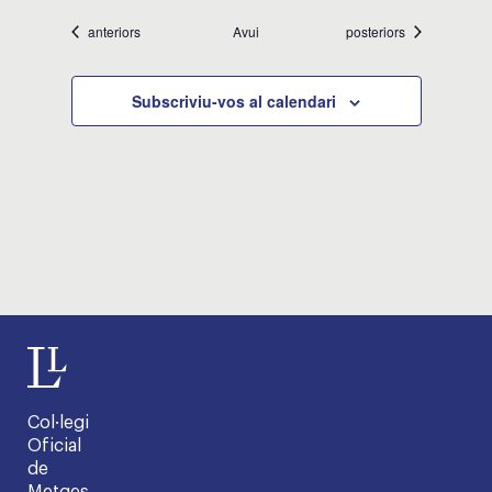
Esdeveniments
Esdeveniments
anteriors
Avui
posteriors
Subscriviu-vos al calendari
Col·legi
Oficial
de