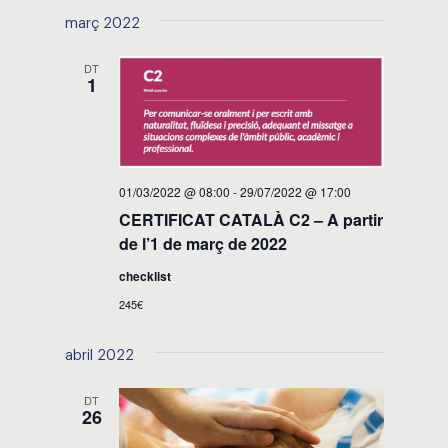
de
visual
una
març 2022
visualit
data.
i
Esdeve
DT
1
cerca
d'Esdeven
01/03/2022 @ 08:00
-
29/07/2022 @ 17:00
CERTIFICAT CATALÀ C2 – A partir
de l’1 de març de 2022
checklist
245€
abril 2022
DT
26