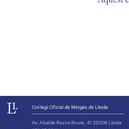
Alta seccions col·legials
Col·legi Oficial de Metges de Lleida
Av. Alcalde Rovira Roure, 41 25006 Lleida