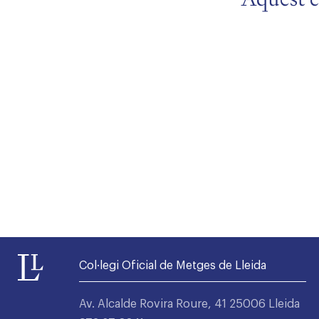
Alta seccions col·legials
Col·legi Oficial de Metges de Lleida
Av. Alcalde Rovira Roure, 41 25006 Lleida