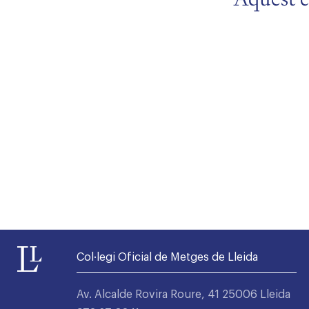
Alta seccions col·legials
Col·legi Oficial de Metges de Lleida
Av. Alcalde Rovira Roure, 41 25006 Lleida