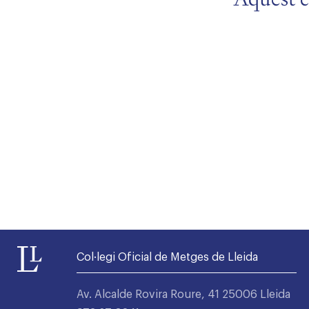
Alta seccions col·legials
Col·legi Oficial de Metges de Lleida
Av. Alcalde Rovira Roure, 41 25006 Lleida