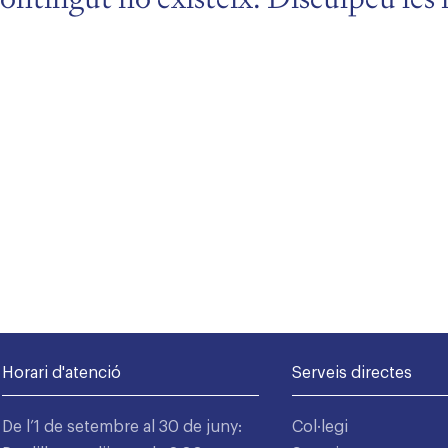
Horari d'atenció
Serveis directes
De l’1 de setembre al 30 de juny:
Col·legi