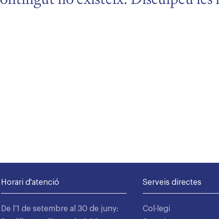
Horari d'atenció
Serveis directes
De l’1 de setembre al 30 de juny:
Col·legi