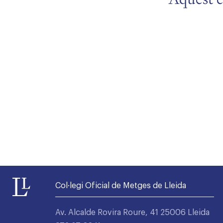
Alta seccions col·legials
Col·legi Oficial de Metges de Lleida
Av. Alcalde Rovira Roure, 41 25006 Lleida