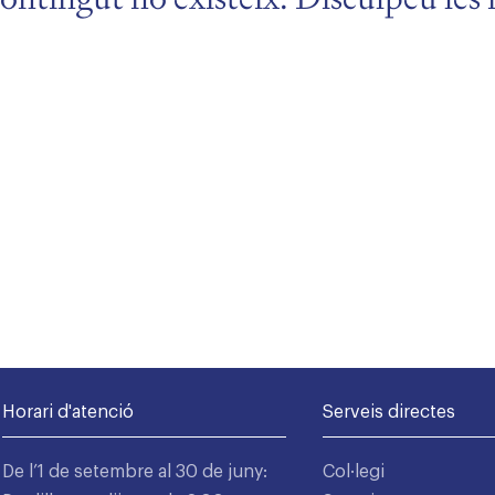
Horari d'atenció
Serveis directes
De l’1 de setembre al 30 de juny:
Col·legi