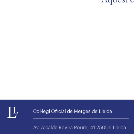
Alta seccions col·legials
Col·legi Oficial de Metges de Lleida
Av. Alcalde Rovira Roure, 41 25006 Lleida