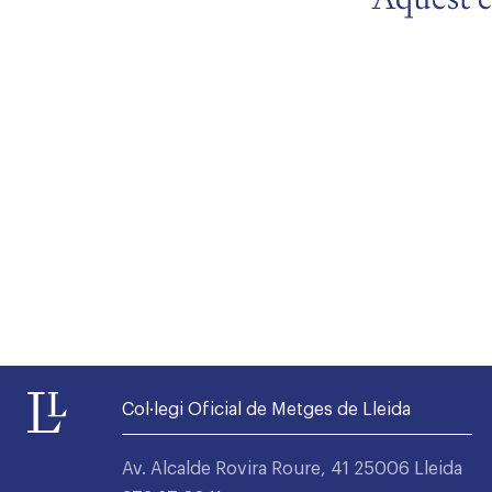
Alta seccions col·legials
Col·legi Oficial de Metges de Lleida
Av. Alcalde Rovira Roure, 41 25006 Lleida