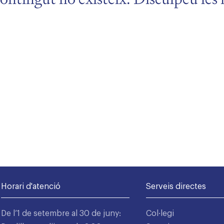
Horari d'atenció
Serveis directes
De l’1 de setembre al 30 de juny:
Col·legi