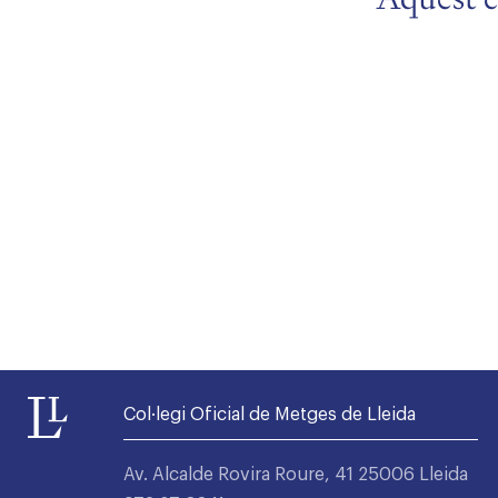
Alta seccions col·legials
Col·legi Oficial de Metges de Lleida
Av. Alcalde Rovira Roure, 41 25006 Lleida