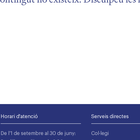
Horari d'atenció
Serveis directes
De l’1 de setembre al 30 de juny:
Col·legi