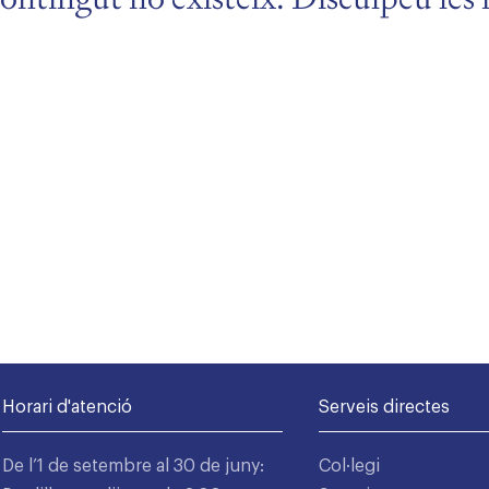
Horari d'atenció
Serveis directes
De l’1 de setembre al 30 de juny:
Col·legi