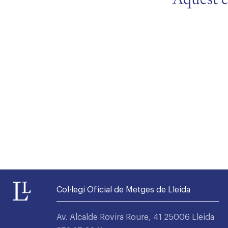
Alta seccions col·legials
Col·legi Oficial de Metges de Lleida
Av. Alcalde Rovira Roure, 41 25006 Lleida