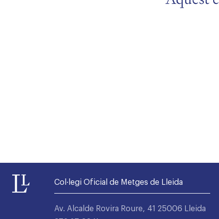
Alta seccions col·legials
Col·legi Oficial de Metges de Lleida
Av. Alcalde Rovira Roure, 41 25006 Lleida