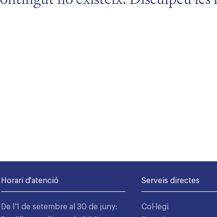
Horari d'atenció
Serveis directes
De l’1 de setembre al 30 de juny:
Col·legi