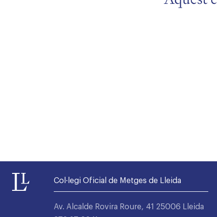
Alta seccions col·legials
Col·legi Oficial de Metges de Lleida
Av. Alcalde Rovira Roure, 41 25006 Lleida