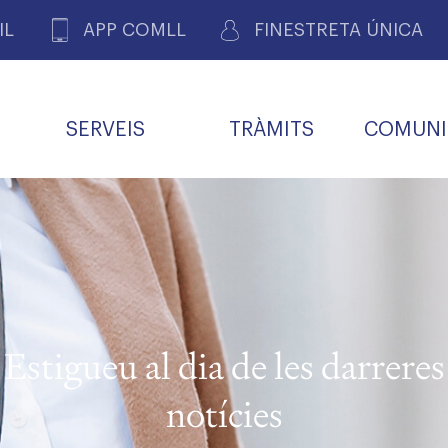
IL
APP COMLL
FINESTRETA ÚNICA
SERVEIS
TRÀMITS
COMUNI
ASSOCIACIONS
E
METGES 
DE PACIENTS DE LLEIDA
MENTS
SOCIET
MACIONS
PROFES
COL·LEG
BUTLLETÍ MÈDIC
ALERTES
A DE GOVERN
COMISSIÓ DEONTOLÒGICA
INFORMÀTICA I NOVES
FORMACIÓ
TALONARIS 
CARNET METGE
FARMACÈUTIQUES
TECNOLOGIES
COL·LEGIAT
Metges jubila
ials
Estigueu al dia de les darreres
Assistència sa
da
natura
notícies
BORSA DE FEINA
SERVEIS PER A LES
 VPC-R
FAMÍLIES I LA LLAR