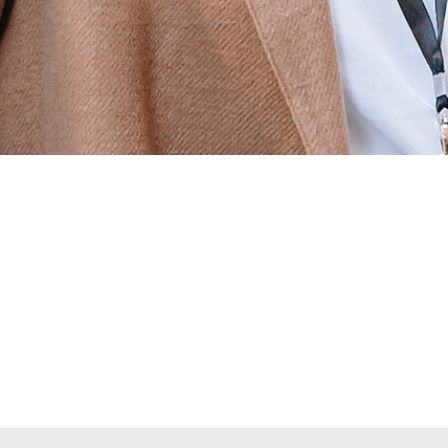
Alta seccions col·legials