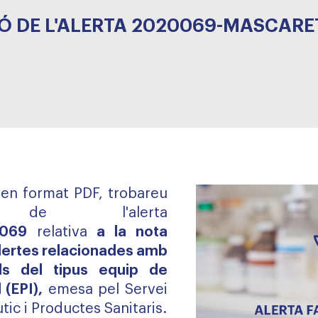
Ó DE L'ALERTA 2020069-MASCARET
, en format PDF, trobareu
ció de l'alerta
069
relativa
a la
nota
lertes relacionades amb
als del tipus equip de
 (EPI),
emesa pel Servei
ic i Productes Sanitaris.