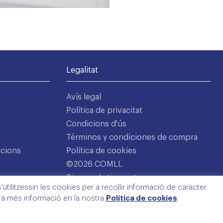
Legalitat
Avís legal
Política de privacitat
Condicions d'ús
Términos y condiciones de compra
acions
Política de cookies
©2026 COMLL
Disseny: Latipo.cat
utilitzessin les cookies per a recollir informació de caràcter
arà més informació en la nostra
Política de cookies
.