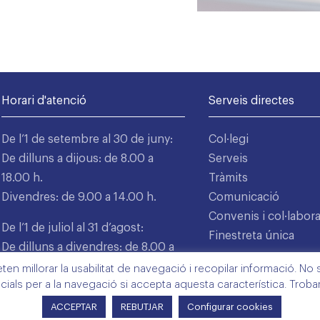
Horari d'atenció
Serveis directes
De l’1 de setembre al 30 de juny:
Col·legi
De dilluns a dijous: de 8.00 a
Serveis
18.00 h.
Tràmits
Divendres: de 9.00 a 14.00 h.
Comunicació
Convenis i col·labor
De l’1 de juliol al 31 d’agost:
Finestreta única
De dilluns a divendres: de 8.00 a
15.00 h.
n millorar la usabilitat de navegació i recopilar informació. No s'
cials per a la navegació si accepta aquesta característica. Trob
ACCEPTAR
REBUTJAR
Configurar cookies