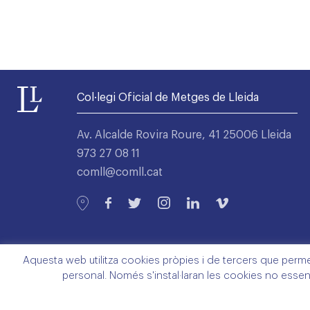
Col·legi Oficial de Metges de Lleida
Av. Alcalde Rovira Roure, 41 25006 Lleida
973 27 08 11
comll@comll.cat
Aquesta web utilitza cookies pròpies i de tercers que permete
personal. Només s'instal·laran les cookies no essen