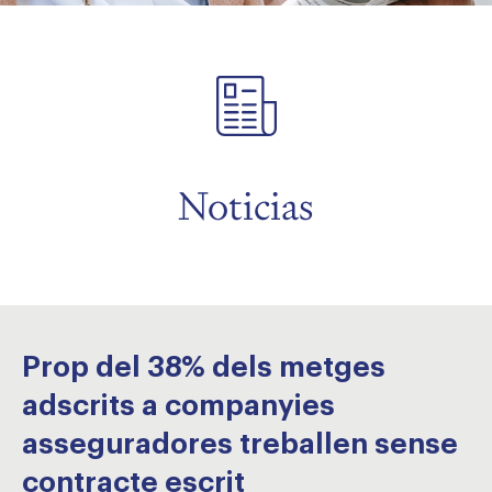
menu
menu
Noticias
Prop del 38% dels metges
adscrits a companyies
asseguradores treballen sense
contracte escrit