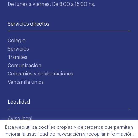
De lunes a viernes: De 8.00 a 15.00 hs.
Servicios directos
Colegio
Servicios
Trámites
Comunicación
Convenios y colaboraciones
Ventanilla única
Legalidad
Aviso legal
Política de privacidad
Esta web utiliza cookies propias y de terceros que permiten
mejorar la usabilidad de navegación y recopilar información.
Condiciones de uso