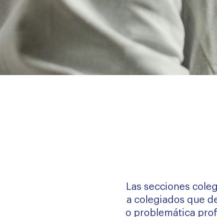
Alta secciones colegiales
nu
nu
Las secciones cole
a colegiados que d
o problemática prof