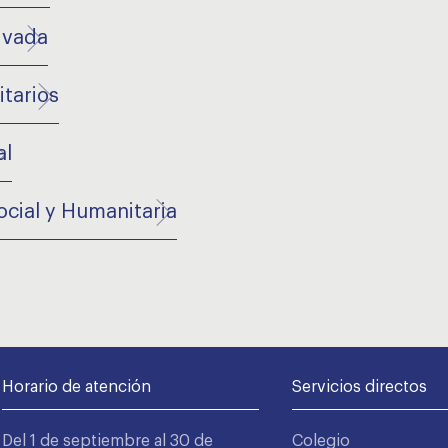
ivada
tarios
al
cial y Humanitaria
Horario de atención
Servicios directos
Del 1 de septiembre al 30 de
Colegio