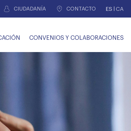
ES
CA
CIUDADANÍA
CONTACTO
CACIÓN
CONVENIOS Y COLABORACIONES
REGISTRO DE
CERTIFICADOS
MÉDICOS POR
LES
PERITAJE
JUDICIAL
PREMIOS Y BECAS
VIDA
SALUD Y APOYO AL
ECCIONES COLEGIALES
PERSONAL LABORAL
TRANSPARENCIA
TRÁMITES CONSULTA
S RECETAS
PROFESIONAL
MÉDICO
COMLL
MÉDICA
ilados
nitaria privada
S
OFERTAS Y
AGENCIA DE
R
DESCUENTOS