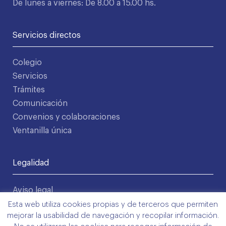
De lunes a viernes: De 8.00 a 15.00 hs.
Servicios directos
Colegio
Servicios
Trámites
Comunicación
Convenios y colaboraciones
Ventanilla única
Legalidad
Aviso legal
Política de privacidad
Esta web utiliza cookies propias y de terceros que permiten
mejorar la usabilidad de navegación y recopilar información.
Condiciones de uso