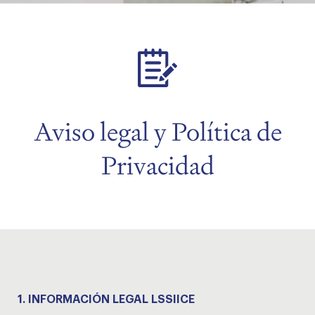
menu
Aviso legal y Política de
menu
Privacidad
menu
menu
menu
1.
INFORMACIÓN LEGAL LSSIICE