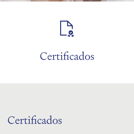
menu
menu
Certificados
menu
Certificados
menu