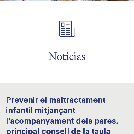
menu
menu
menu
Noticias
Prevenir el maltractament
infantil mitjançant
l’acompanyament dels pares,
principal consell de la taula