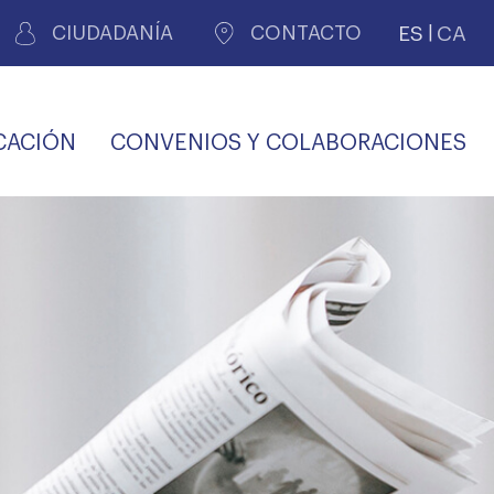
ES
CA
CIUDADANÍA
CONTACTO
CACIÓN
CONVENIOS Y COLABORACIONES
REGISTRO DE
CERTIFICADOS
MÉDICOS POR
LES
PERITAJE
JUDICIAL
PREMIOS Y BECAS
VIDA
SALUD Y APOYO AL
ECCIONES COLEGIALES
PERSONAL LABORAL
TRANSPARENCIA
TRÁMITES CONSULTA
S RECETAS
PROFESIONAL
MÉDICO
COMLL
MÉDICA
ilados
nitaria privada
S
OFERTAS Y
AGENCIA DE
R
DESCUENTOS