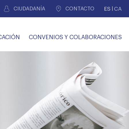
ES
CA
CIUDADANÍA
CONTACTO
CACIÓN
CONVENIOS Y COLABORACIONES
REGISTRO DE
CERTIFICADOS
MÉDICOS POR
LES
PERITAJE
JUDICIAL
PREMIOS Y BECAS
VIDA
SALUD Y APOYO AL
ECCIONES COLEGIALES
PERSONAL LABORAL
TRANSPARENCIA
TRÁMITES CONSULTA
S RECETAS
PROFESIONAL
MÉDICO
COMLL
MÉDICA
ilados
nitaria privada
S
OFERTAS Y
AGENCIA DE
R
DESCUENTOS