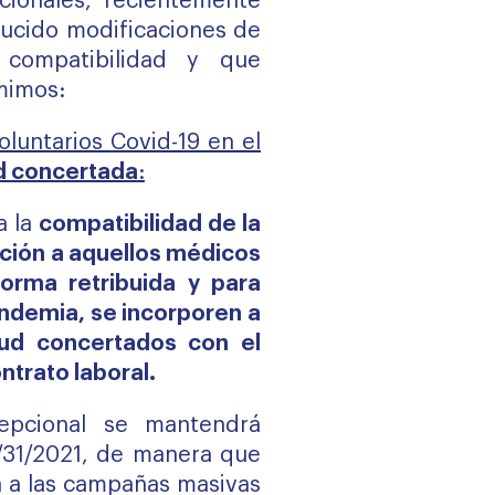
iccionales, recientemente
ducido modificaciones de
compatibilidad y que
mimos:
oluntarios Covid-19 en el
d concertada
:
a la
compatibilidad de la
ación a aquellos médicos
orma retribuida y para
andemia, se incorporen a
lud concertados con el
trato laboral.
cepcional se mantendrá
/31/2021, de manera que
 a las campañas masivas