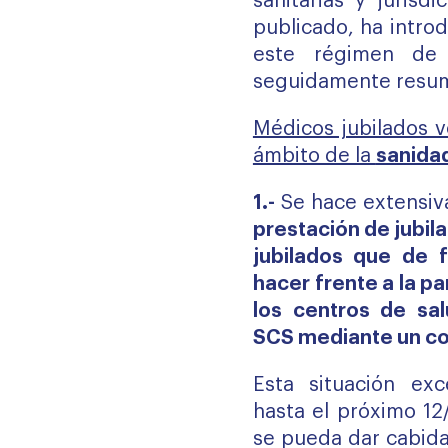
sanitarias y jurisd
publicado, ha intro
este régimen de 
seguidamente resu
Médicos jubilados v
ámbito de la
sanida
1.-
Se hace extensiv
prestación de jubil
jubilados que de f
hacer frente a la p
los centros de sa
SCS mediante un con
Esta situación ex
hasta el próximo 12
se pueda dar cabida