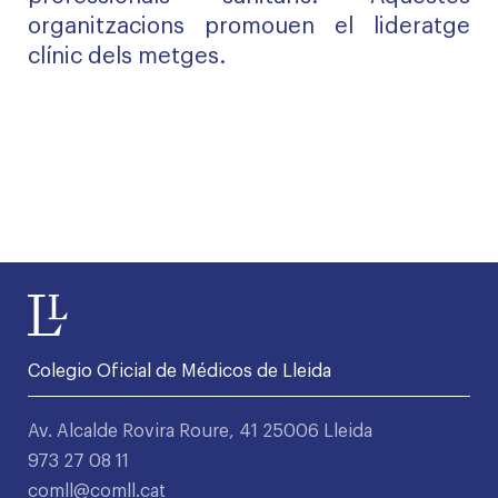
organitzacions promouen el lideratge
clínic dels metges.
Colegio Oficial de Médicos de Lleida
Av. Alcalde Rovira Roure, 41 25006 Lleida
973 27 08 11
comll@comll.cat