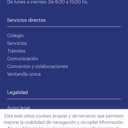
De lunes a viernes: De 8.00 a 15.00 hs.
Servicios directos
Colegio
Servicios
Trámites
Comunicación
Convenios y colaboraciones
Ventanilla única
Legalidad
Aviso legal
Política de privacidad
Esta web utiliza cookies propias y de terceros que permiten
mejorar la usabilidad de navegación y recopilar información.
Condiciones de uso