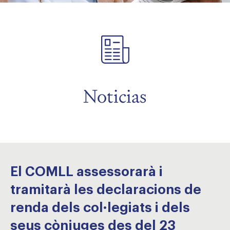
menu
menu
Noticias
menu
menu
El COMLL assessorarà i
menu
tramitarà les declaracions de
renda dels col·legiats i dels
seus cònjuges des del 23