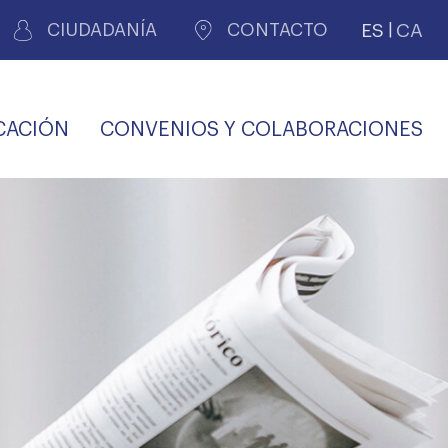
ES
CA
CIUDADANÍA
CONTACTO
CACIÓN
CONVENIOS Y COLABORACIONES
REGISTRO DE
CERTIFICADOS
MÉDICOS POR
LES
PERITAJE
JUDICIAL
PREMIOS Y BECAS
VIDA
SALUD Y APOYO AL
ECCIONES COLEGIALES
PERSONAL LABORAL
TRANSPARENCIA
TRÁMITES CONSULTA
S RECETAS
PROFESIONAL
MÉDICO
COMLL
MÉDICA
ilados
nitaria privada
S
OFERTAS Y
AGENCIA DE
R
DESCUENTOS