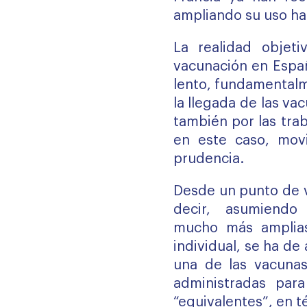
ampliando su uso has
La realidad objet
vacunación en Españ
lento, fundamentalm
la llegada de las v
también por las tra
en este caso, mov
prudencia.
Desde un punto de v
decir, asumiendo 
mucho más amplias 
individual, se ha de
una de las vacuna
administradas para
“equivalentes”, en t