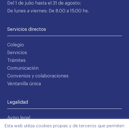
Del 1 de julio hasta el 31 de agosto:
De lunes a viernes: De 8.00 a 15.00 hs.
Servicios directos
Colegio
Servicios
Trámites
Comunicación
Convenios y colaboraciones
Ventanilla única
Legalidad
Aviso legal
Política de privacidad
Esta web utiliza cookies propias y de terceros que permiten