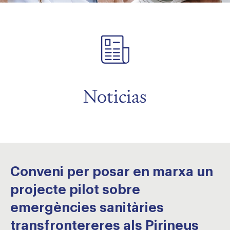
menu
menu
menu
Noticias
Conveni per posar en marxa un
projecte pilot sobre
emergències sanitàries
transfrontereres als Pirineus