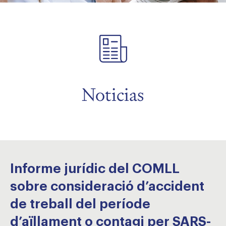
menu
menu
menu
Noticias
menu
Informe jurídic del COMLL
sobre consideració d’accident
de treball del període
d’aïllament o contagi per SARS-