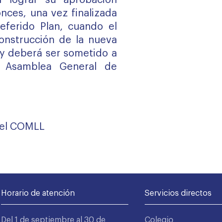
a lograr su aprobación
onces, una vez finalizada
referido Plan, cuando el
onstrucción de la nueva
y deberá ser sometido a
a Asamblea General de
del COMLL
Horario de atención
Servicios directos
Del 1 de septiembre al 30 de
Colegio