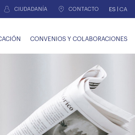
ES
CA
CIUDADANÍA
CONTACTO
CACIÓN
CONVENIOS Y COLABORACIONES
REGISTRO DE
CERTIFICADOS
MÉDICOS POR
LES
PERITAJE
JUDICIAL
PREMIOS Y BECAS
VIDA
SALUD Y APOYO AL
ECCIONES COLEGIALES
PERSONAL LABORAL
TRANSPARENCIA
TRÁMITES CONSULTA
S RECETAS
PROFESIONAL
MÉDICO
COMLL
MÉDICA
ilados
nitaria privada
S
OFERTAS Y
AGENCIA DE
R
DESCUENTOS