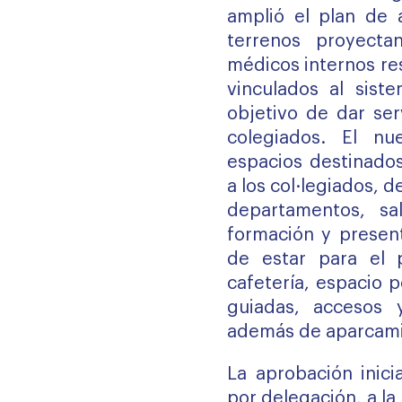
amplió el plan de 
terrenos proyecta
médicos internos re
vinculados al siste
objetivo de dar ser
colegiados. El nu
espacios destinados
a los col·legiados, 
departamentos, sa
formación y present
de estar para el p
cafetería, espacio p
guiadas, accesos 
además de aparcami
La aprobación inici
por delegación, a la