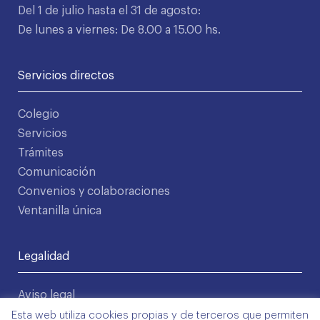
Del 1 de julio hasta el 31 de agosto:
De lunes a viernes: De 8.00 a 15.00 hs.
Servicios directos
Colegio
Servicios
Trámites
Comunicación
Convenios y colaboraciones
Ventanilla única
Legalidad
Aviso legal
Política de privacidad
Esta web utiliza cookies propias y de terceros que permiten